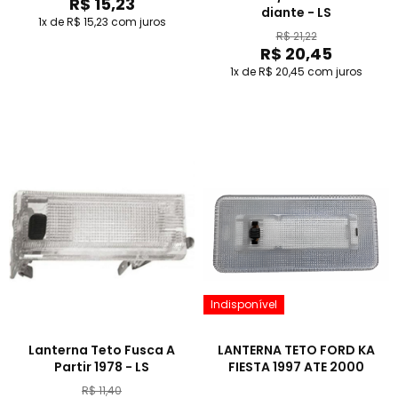
R$ 15,23
diante - LS
1x de R$ 15,23
com juros
R$ 21,22
R$ 20,45
1x de R$ 20,45
com juros
Indisponível
Lanterna Teto Fusca A
LANTERNA TETO FORD KA
Partir 1978 - LS
FIESTA 1997 ATE 2000
R$ 11,40