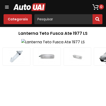
Loja De Peças De Fusca
Opala
Acessórios
Som
0
Categorais
Lanterna Teto Fusca Ate 1977 LS