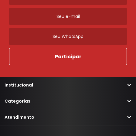
Moldura Maçaneta
Suporte Maçaneta
Ordenar
Novidades
A - Z
Z - A
Menor Preço
Maior Preço
Mais Vendidos
Mais Acessados
Mais Relevantes
Marcas
Institucional
Categorias
Atendimento