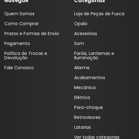
Navegue
Categorias
Coifas
Lentes Farol Principa
Quem Somos
Loja de Peças de Fusca
Coletor Interno
Lanterna Fitam
Como Comprar
Opala
Defletor Teto
Pestana Farol
Prazos e Formas de Envio
Acessórios
Descansa Braço
Pagamento
Som
Política de Trocas e
Faróis, Lanternas e
Engates
Devolução
Iluminação
Emblema
Fale Conosco
Alarme
Acabamentos
Esguicho (Brucutu)
Mecânica
Estribo
Elétrica
Faixa Esportiva
Para-choque
Fita LED
Retrovisores
Frisos
Latarias
Forro Porta
Ver todas categorias