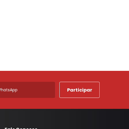
Porta Luvas
Ponta Estribo
c
Papelao
Rodape
Acabamentos em Geral
Acessorios em Geral
Arruela
Borracha Parachoque
Borracha Porta
Botao Freio Mao
Cabo Capo
Canaleta