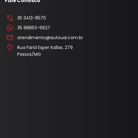
Fale Conosco
l
Capa Pedal
35 3413-8570
Cobertura Banco
35 98863-6627
Console
atendimento@autouai.com.br
Contra Frente
Rua Farid Esper Kallas, 279
Passos/MG
Manopla Freio Mao
Parafusos
Pingadeira
Polaina
Porta Objeto
Tampa