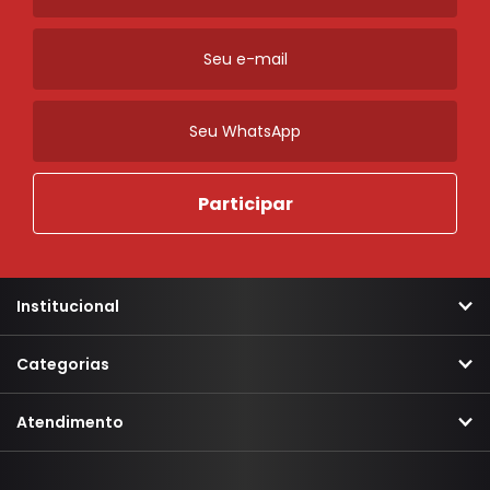
Ordenar
Novidades
A - Z
Z - A
Menor Preço
Maior Preço
Mais Vendidos
Mais Acessados
Mais Relevantes
Marcas
Institucional
Categorias
Atendimento