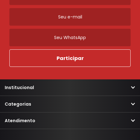
Mecânica
Para-choque
Retrovisores
Sistema de Freio
Ordenar
Novidades
A - Z
Z - A
Menor Preço
Maior Preço
Mais Vendidos
Mais Acessados
Mais Relevantes
Marcas
Institucional
Categorias
Atendimento