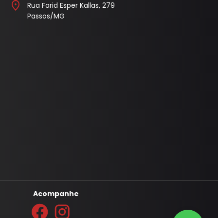
Rua Farid Esper Kallas, 279
l
Capa Pedal
Passos/MG
Cobertura Banco
Console
Contra Frente
Manopla Freio Mao
Parafusos
Pingadeira
Polaina
Porta Objeto
Tampa
Acompanhe