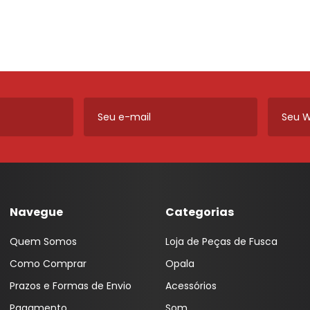
ros e
Máquinas de Vidro, Cilindros e
Cabos
Monitor LED M1
Lanternas AMG
Ferragens
Calha Chuva
Módulo Potência
Lanternas Artmold
Mecânica
Calotas
Revestimento
Lanternas Autoeletri
Para-choque
Câmera de Ré
Som
Lanternas Autopoli
Retrovisores
Chave
Som Automotivo
Lanternas Cofran
Sistema de Freio
Chave de Seta
Tela Teto 9"
Lanternas Godks
Carregador Bateria
Tweeter
Lanternas HT
Capa Alarme
Voltímetro VTR
Lanternas JVC
Navegue
Categorias
Capa Carro
Aero Duto
Lanternas LS
Quem Somos
Loja de Peças de Fusca
Capa Plástica
Cabo
Lanternas Silo
Como Comprar
Opala
Capa Telecomando
Corneta
Lanternas RN
Prazos e Formas de Envio
Acessórios
Capota Marítima
Lentes Farol Auxiliar
Pagamento
Som