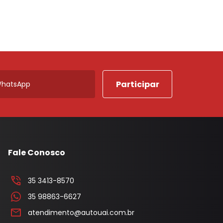
Porta Luvas
Ponta Estribo
c
Papelao
Rodape
Acabamentos em Geral
Acessorios em Geral
Arruela
Borracha Parachoque
Fale Conosco
Borracha Porta
Botao Freio Mao
35 3413-8570
35 98863-6627
Cabo Capo
atendimento@autouai.com.br
Canaleta