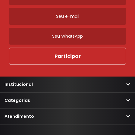
Lampada
Pilha
Relogio Marcador de Gasolina
Sensor
Solda
Ordenar
Novidades
A - Z
Z - A
Menor Preço
Maior Preço
Mais Vendidos
Mais Acessados
Institucional
Mais Relevantes
Marcas
Categorias
Atendimento