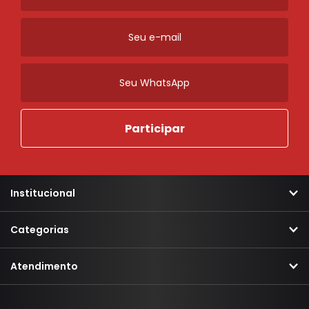
Alma Aco
Bigode
Caixa Ar
Paralama
Ordenar
Novidades
A - Z
Z - A
Menor Preço
Maior Preço
Mais Vendidos
Mais Acessados
Mais Relevantes
Marcas
Institucional
Categorias
Atendimento