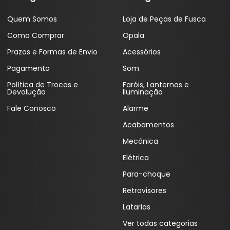
Coifas
Lentes Farol Principa
Quem Somos
Loja de Peças de Fusca
Coletor Interno
Lanterna Fitam
Como Comprar
Opala
Defletor Teto
Pestana Farol
Prazos e Formas de Envio
Acessórios
Pagamento
Som
Descansa Braço
Política de Trocas e
Faróis, Lanternas e
Engates
Devolução
Iluminação
Fale Conosco
Alarme
Emblema
Acabamentos
Esguicho (Brucutu)
Mecânica
Estribo
Elétrica
Faixa Esportiva
Para-choque
Fita LED
Retrovisores
Latarias
Frisos
Ver todas categorias
Forro Porta