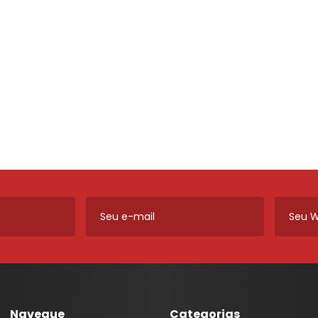
ros e
Máquinas de Vidro, Cilindros e
Cabos
Monitor LED M1
Lanternas AMG
Ferragens
Calha Chuva
Módulo Potência
Lanternas Artmold
Mecânica
Calotas
Revestimento
Lanternas Autoeletri
Para-choque
Câmera de Ré
Som
Lanternas Autopoli
Retrovisores
Chave
Som Automotivo
Lanternas Cofran
Sistema de Freio
Chave de Seta
Tela Teto 9"
Lanternas Godks
Carregador Bateria
Tweeter
Lanternas HT
Capa Alarme
Voltímetro VTR
Lanternas JVC
Capa Carro
Aero Duto
Lanternas LS
Capa Plástica
Cabo
Lanternas Silo
Capa Telecomando
Corneta
Lanternas RN
Capota Marítima
Lentes Farol Auxiliar
Navegue
Categorias