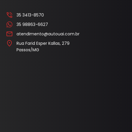
l
Capa Pedal
35 3413-8570
Cobertura Banco
35 98863-6627
Console
atendimento@autouai.com.br
Contra Frente
Rua Farid Esper Kallas, 279
Passos/MG
Manopla Freio Mao
Parafusos
Pingadeira
Polaina
Porta Objeto
Tampa