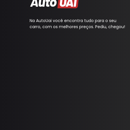
Coletor Interno
Defletor Teto
Na AutoUai você encontra tudo para o seu
Descansa Braço
carro, com os melhores preços. Pediu, chegou!
Engates
Emblema
Esguicho (Brucutu)
Estribo
Faixa Esportiva
Fita LED
Frisos
Forro Porta
Gancho Caçamba
Garra Chupeta
Grade Vidro
Grades, Telas e Outros
GPS
Kit Estribo