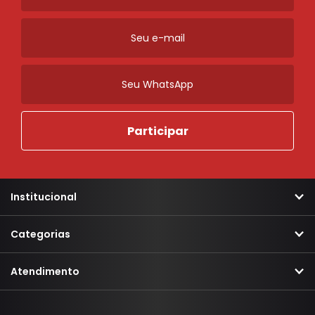
Ordenar
Novidades
A - Z
Z - A
Menor Preço
Maior Preço
Mais Vendidos
Mais Acessados
Mais Relevantes
Marcas
Institucional
Categorias
Atendimento