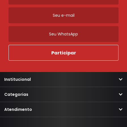
Lampada
Pilha
Relogio Marcador de Gasolina
Sensor
Solda
Ordenar
Novidades
A - Z
Z - A
Menor Preço
Maior Preço
Mais Vendidos
Mais Acessados
Institucional
Mais Relevantes
Marcas
Categorias
Atendimento