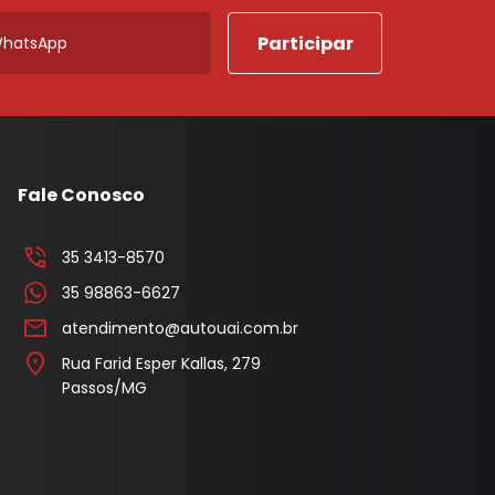
Porta Luvas
Ponta Estribo
c
Papelao
Rodape
Acabamentos em Geral
Fale Conosco
Acessorios em Geral
35 3413-8570
Arruela
35 98863-6627
Borracha Parachoque
atendimento@autouai.com.br
Borracha Porta
Rua Farid Esper Kallas, 279
Passos/MG
Botao Freio Mao
Cabo Capo
Canaleta