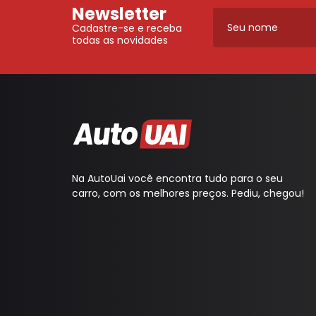
Newsletter
Elétrica
Máquinas de Vidro, Cilind
Ferragens
Cadastre-se e receba
Para-choque
todas as novidades
Mecânica
Retrovisores
Para-choque
Latarias
Retrovisores
Itens Segurança
Sistema de Freio
Fechaduras, Máquinas de
Vidro, Cilindros e Ferragens
Na AutoUai você encontra tudo para o seu
Aditivo, Óleo e Outros
carro, com os melhores preços. Pediu, chegou!
Filtro Tanque
Sistema de Freio
Escapamentos
Protetor Paralama