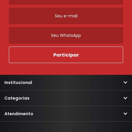
Mecânica
Para-choque
Retrovisores
Sistema de Freio
Ordenar
Novidades
A - Z
Z - A
Menor Preço
Maior Preço
Mais Vendidos
Mais Acessados
Mais Relevantes
Marcas
Institucional
Categorias
Atendimento