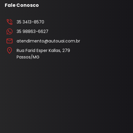
Fale Conosco
l
Capa Pedal
Cobertura Banco
35 3413-8570
Console
35 98863-6627
atendimento@autouai.com.br
Contra Frente
Rua Farid Esper Kallas, 279
Manopla Freio Mao
Passos/MG
Parafusos
Pingadeira
Polaina
Porta Objeto
Tampa