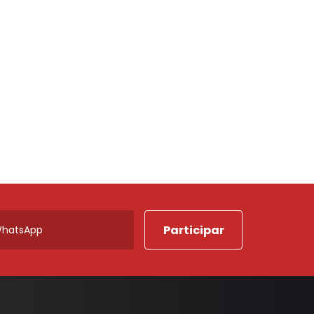
Porta Luvas
Ponta Estribo
c
Papelao
Rodape
Acabamentos em Geral
Acessorios em Geral
Arruela
Borracha Parachoque
Borracha Porta
Botao Freio Mao
Cabo Capo
Canaleta