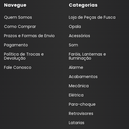
Navegue
Categorias
Coifas
Lentes Farol Principa
Quem Somos
Loja de Peças de Fusca
Coletor Interno
Lanterna Fitam
Como Comprar
Opala
Defletor Teto
Pestana Farol
Prazos e Formas de Envio
Acessórios
Descansa Braço
Pagamento
Som
Engates
Política de Trocas e
Faróis, Lanternas e
Devolução
Iluminação
Emblema
Fale Conosco
Alarme
Esguicho (Brucutu)
Acabamentos
Estribo
Mecânica
Faixa Esportiva
Elétrica
Para-choque
Fita LED
Retrovisores
Frisos
Latarias
Forro Porta