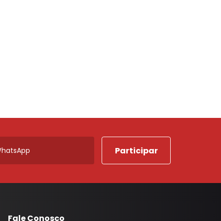
Porta Luvas
Ponta Estribo
c
Papelao
Rodape
Acabamentos em Geral
Acessorios em Geral
Arruela
Borracha Parachoque
Borracha Porta
Botao Freio Mao
Cabo Capo
Canaleta
Fale Conosco