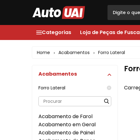
Categorias
Loja de Peças de Fusca
Loja de Peças de Fusca
Acabamentos
Home
Acabamentos
Forro Lateral
>
>
Opala
Acessórios
Forr
Acabamentos
Acessórios
Elétrica
Som
Escapamentos
Carreg
Forro Lateral
Faróis, Lanternas e Iluminação
Faróis, Lanternas e Ilumi
Alarme
Fechaduras
Acabamento de Farol
Acabamentos
Filtro Tanque
Acabamento em Geral
Acabamento de Painel
Mecânica
Latarias