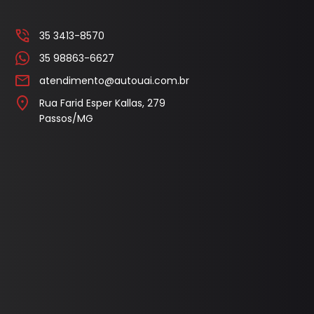
l
Capa Pedal
35 3413-8570
Cobertura Banco
35 98863-6627
Console
atendimento@autouai.com.br
Contra Frente
Rua Farid Esper Kallas, 279
Passos/MG
Manopla Freio Mao
Parafusos
Pingadeira
Polaina
Porta Objeto
Tampa