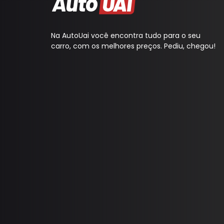
Cobertura Banco
Console
Na AutoUai você encontra tudo para o seu
Contra Frente
carro, com os melhores preços. Pediu, chegou!
Manopla Freio Mao
Parafusos
Pingadeira
Polaina
Porta Objeto
Tampa