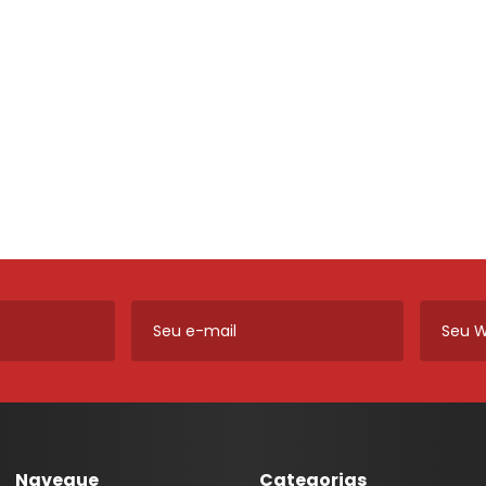
ros e
Máquinas de Vidro, Cilindros e
Cabos
Monitor LED M1
Lanternas AMG
Ferragens
Calha Chuva
Módulo Potência
Lanternas Artmold
Mecânica
Calotas
Revestimento
Lanternas Autoeletri
Para-choque
Câmera de Ré
Som
Lanternas Autopoli
Retrovisores
Chave
Som Automotivo
Lanternas Cofran
Sistema de Freio
Chave de Seta
Tela Teto 9"
Lanternas Godks
Carregador Bateria
Tweeter
Lanternas HT
Capa Alarme
Voltímetro VTR
Lanternas JVC
Capa Carro
Aero Duto
Lanternas LS
Capa Plástica
Cabo
Lanternas Silo
Capa Telecomando
Corneta
Lanternas RN
Capota Marítima
Lentes Farol Auxiliar
Navegue
Categorias