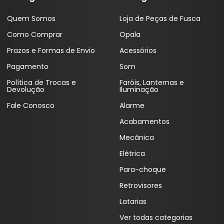
Coifas
Lentes Farol Principa
Quem Somos
Loja de Peças de Fusca
Coletor Interno
Lanterna Fitam
Como Comprar
Opala
Defletor Teto
Pestana Farol
Prazos e Formas de Envio
Acessórios
Pagamento
Som
Descansa Braço
Política de Trocas e
Faróis, Lanternas e
Engates
Devolução
Iluminação
Fale Conosco
Alarme
Emblema
Acabamentos
Esguicho (Brucutu)
Mecânica
Estribo
Elétrica
Faixa Esportiva
Para-choque
Fita LED
Retrovisores
Latarias
Frisos
Ver todas categorias
Forro Porta