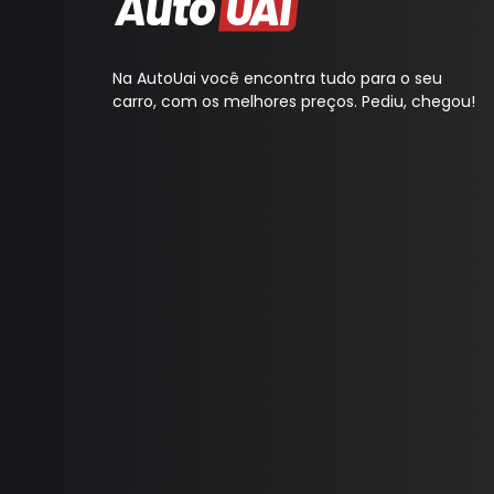
Cobertura Banco
Console
Na AutoUai você encontra tudo para o seu
Contra Frente
carro, com os melhores preços. Pediu, chegou!
Manopla Freio Mao
Parafusos
Pingadeira
Polaina
Porta Objeto
Tampa