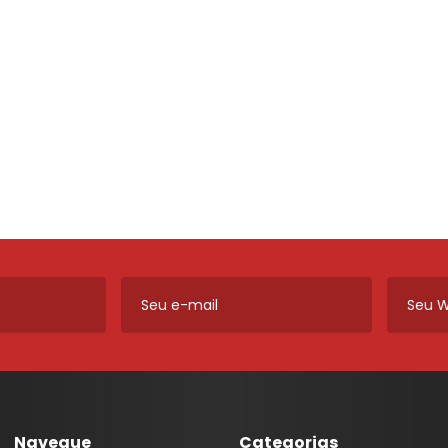
ros e
Máquinas de Vidro, Cilindros e
Cabos
Monitor LED M1
Lanternas AMG
Ferragens
Calha Chuva
Módulo Potência
Lanternas Artmold
Mecânica
Calotas
Revestimento
Lanternas Autoeletri
Para-choque
Câmera de Ré
Som
Lanternas Autopoli
Retrovisores
Chave
Som Automotivo
Lanternas Cofran
Sistema de Freio
Chave de Seta
Tela Teto 9"
Lanternas Godks
Carregador Bateria
Tweeter
Lanternas HT
Capa Alarme
Voltímetro VTR
Lanternas JVC
Capa Carro
Aero Duto
Lanternas LS
Capa Plástica
Cabo
Lanternas Silo
Capa Telecomando
Corneta
Lanternas RN
Capota Marítima
Lentes Farol Auxiliar
Navegue
Categorias