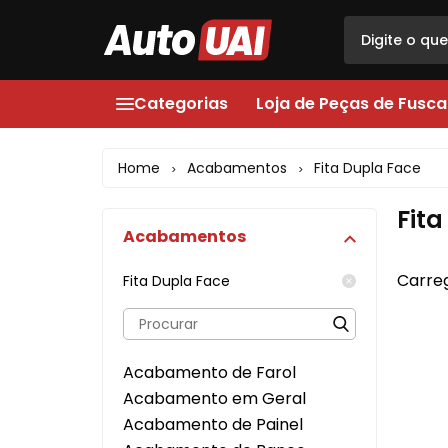
Categorias
Loja de Peças de Fusca
Loja de Peças de Fusca
Acabamentos
Home
Acabamentos
Fita Dupla Face
>
>
Opala
Acessórios
Fita
Acabamentos
Acessórios
Elétrica
Som
Escapamentos
Carreg
Fita Dupla Face
Faróis, Lanternas e Iluminação
Faróis, Lanternas e Ilumi
Alarme
Fechaduras
Acabamento de Farol
Acabamentos
Filtro Tanque
Acabamento em Geral
Acabamento de Painel
Mecânica
Latarias