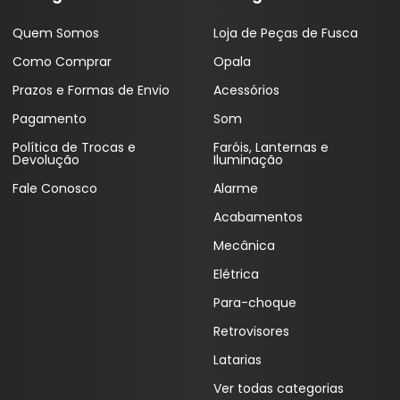
Coifas
Lentes Farol Principa
Quem Somos
Loja de Peças de Fusca
Coletor Interno
Lanterna Fitam
Como Comprar
Opala
Defletor Teto
Pestana Farol
Prazos e Formas de Envio
Acessórios
Pagamento
Som
Descansa Braço
Política de Trocas e
Faróis, Lanternas e
Engates
Devolução
Iluminação
Fale Conosco
Alarme
Emblema
Acabamentos
Esguicho (Brucutu)
Mecânica
Estribo
Elétrica
Faixa Esportiva
Para-choque
Fita LED
Retrovisores
Latarias
Frisos
Ver todas categorias
Forro Porta