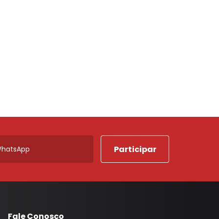
Porta Luvas
Ponta Estribo
c
Papelao
Rodape
Acabamentos em Geral
Acessorios em Geral
Arruela
Borracha Parachoque
Borracha Porta
Botao Freio Mao
Cabo Capo
Canaleta
Fale Conosco