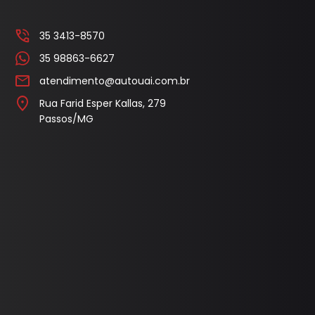
l
Capa Pedal
35 3413-8570
Cobertura Banco
35 98863-6627
Console
atendimento@autouai.com.br
Contra Frente
Rua Farid Esper Kallas, 279
Passos/MG
Manopla Freio Mao
Parafusos
Pingadeira
Polaina
Porta Objeto
Tampa