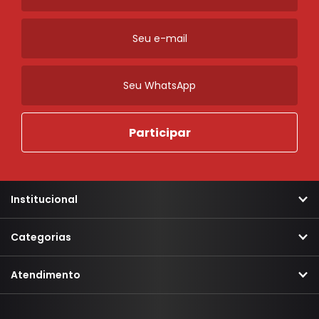
Moldura Maçaneta
Suporte Maçaneta
Ordenar
Novidades
A - Z
Z - A
Menor Preço
Maior Preço
Mais Vendidos
Mais Acessados
Mais Relevantes
Marcas
Institucional
Categorias
Atendimento