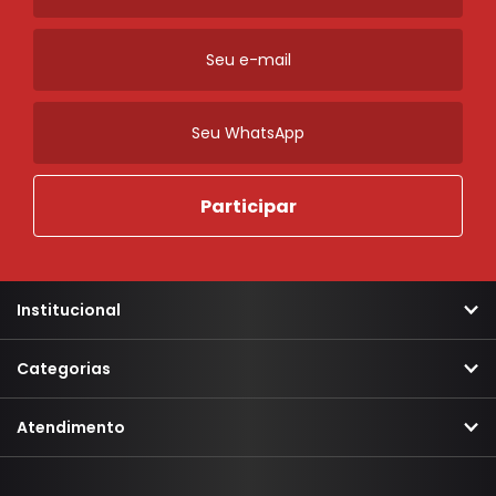
Ordenar
Novidades
A - Z
Z - A
Menor Preço
Maior Preço
Mais Vendidos
Mais Acessados
Mais Relevantes
Marcas
Institucional
Categorias
Atendimento