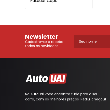
Puxador Capô
Elétrica
Máquinas de Vidro, Cilind
Ferragens
Para-choque
Mecânica
Retrovisores
Para-choque
Latarias
Newsletter
Retrovisores
Itens Segurança
Cadastre-se e receba
Sistema de Freio
todas as novidades
Fechaduras, Máquinas de
Vidro, Cilindros e Ferragens
Aditivo, Óleo e Outros
Filtro Tanque
Sistema de Freio
Escapamentos
Na AutoUai você encontra tudo para o seu
carro, com os melhores preços. Pediu, chegou!
Protetor Paralama