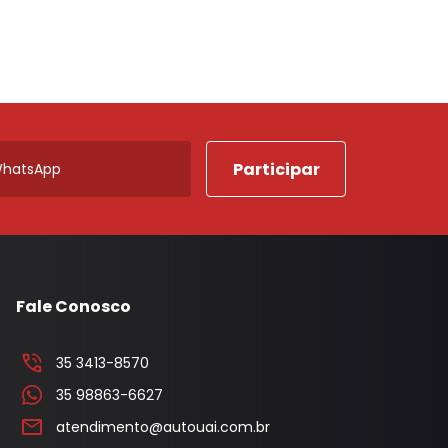
Porta Luvas
Ponta Estribo
c
Papelao
Rodape
Acabamentos em Geral
Acessorios em Geral
Arruela
Borracha Parachoque
Fale Conosco
Borracha Porta
Botao Freio Mao
35 3413-8570
35 98863-6627
Cabo Capo
atendimento@autouai.com.br
Canaleta