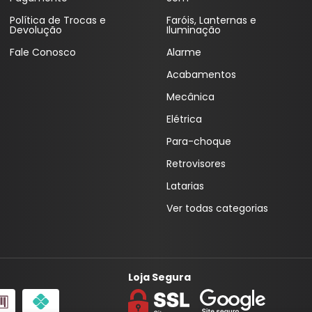
Coifas
Lentes Farol Principa
Política de Trocas e
Faróis, Lanternas e
Devolução
Iluminação
Coletor Interno
Lanterna Fitam
Fale Conosco
Alarme
Defletor Teto
Pestana Farol
Acabamentos
Descansa Braço
Mecânica
Elétrica
Engates
Para-choque
Emblema
Retrovisores
Esguicho (Brucutu)
Latarias
Estribo
Ver todas categorias
Faixa Esportiva
Fita LED
Loja Segura
Frisos
Forro Porta