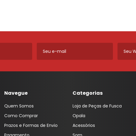
ros e
Máquinas de Vidro, Cilindros e
Cabos
Monitor LED M1
Lanternas AMG
Ferragens
Calha Chuva
Módulo Potência
Lanternas Artmold
Mecânica
Calotas
Revestimento
Lanternas Autoeletri
Para-choque
Câmera de Ré
Som
Lanternas Autopoli
Retrovisores
Chave
Som Automotivo
Lanternas Cofran
Sistema de Freio
Chave de Seta
Tela Teto 9"
Lanternas Godks
Carregador Bateria
Tweeter
Lanternas HT
Capa Alarme
Voltímetro VTR
Lanternas JVC
Navegue
Categorias
Capa Carro
Aero Duto
Lanternas LS
Quem Somos
Loja de Peças de Fusca
Capa Plástica
Cabo
Lanternas Silo
Como Comprar
Opala
Capa Telecomando
Corneta
Lanternas RN
Prazos e Formas de Envio
Acessórios
Capota Marítima
Lentes Farol Auxiliar
Pagamento
Som