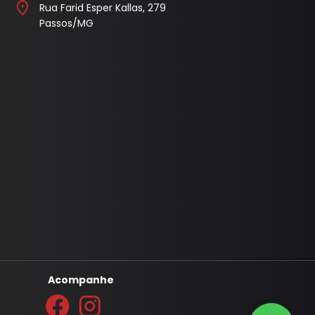
Rua Farid Esper Kallas, 279
l
Capa Pedal
Passos/MG
Cobertura Banco
Console
Contra Frente
Manopla Freio Mao
Parafusos
Pingadeira
Polaina
Porta Objeto
Tampa
Acompanhe