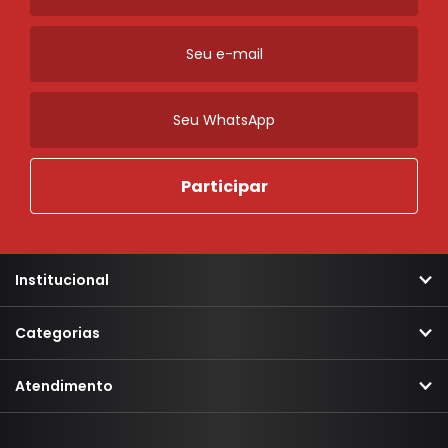
Ordenar
Novidades
A - Z
Z - A
Menor Preço
Maior Preço
Mais Vendidos
Mais Acessados
Mais Relevantes
Marcas
Institucional
Categorias
Atendimento