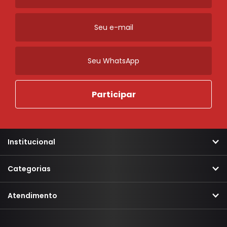
Ordenar
Novidades
A - Z
Z - A
Menor Preço
Maior Preço
Mais Vendidos
Mais Acessados
Mais Relevantes
Marcas
Institucional
Categorias
Atendimento