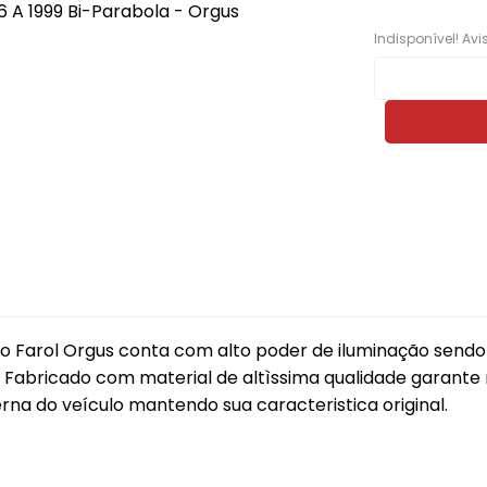
ros e
Máquinas de Vidro, Cilindros e
Cabos
Monitor LED M1
Lanternas AMG
Ferragens
Indisponível! Av
Calha Chuva
Módulo Potência
Lanternas Artmold
Mecânica
Calotas
Revestimento
Lanternas Autoeletri
Para-choque
Câmera de Ré
Som
Lanternas Autopoli
Retrovisores
Chave
Som Automotivo
Lanternas Cofran
Sistema de Freio
Chave de Seta
Tela Teto 9"
Lanternas Godks
Carregador Bateria
Tweeter
Lanternas HT
Capa Alarme
Voltímetro VTR
Lanternas JVC
Capa Carro
Aero Duto
Lanternas LS
 o Farol Orgus conta com alto poder de iluminação send
Fabricado com material de altìssima qualidade garante m
Capa Plástica
Cabo
Lanternas Silo
na do veículo mantendo sua caracteristica original.
Capa Telecomando
Corneta
Lanternas RN
Capota Marítima
Lentes Farol Auxiliar