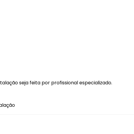
Gancho Caçamba
Garra Chupeta
Grade Vidro
Grades, Telas e Outros
GPS
Kit Estribo
Kit Impulsão
ação seja feita por profissional especializado.
Kit Santo Antônio
Kit Xenon
talação
Lâmpada Alper
Lâmpada 12V