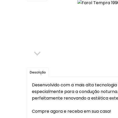
Elétrica
Máquinas de Vidro, Cilind
Ferragens
Para-choque
Mecânica
Retrovisores
Para-choque
Latarias
Retrovisores
Itens Segurança
Sistema de Freio
Fechaduras, Máquinas de
Vidro, Cilindros e Ferragens
Aditivo, Óleo e Outros
Descrição
Filtro Tanque
Desenvolvido com a mais alta tecnologia
Sistema de Freio
especialmente para a condução noturna. 
perfeitamente renovando a estética exter
Escapamentos
Protetor Paralama
Compre agora e receba em sua casa!