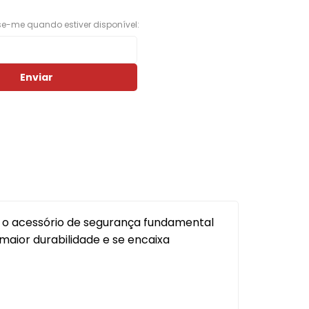
Porta Luvas
ise-me quando estiver disponível:
Ponta Estribo
c
Papelao
Enviar
Rodape
Acabamentos em Geral
Acessorios em Geral
Arruela
Borracha Parachoque
Borracha Porta
o o acessório de segurança fundamental
aior durabilidade e se encaixa
Botao Freio Mao
Cabo Capo
Canaleta