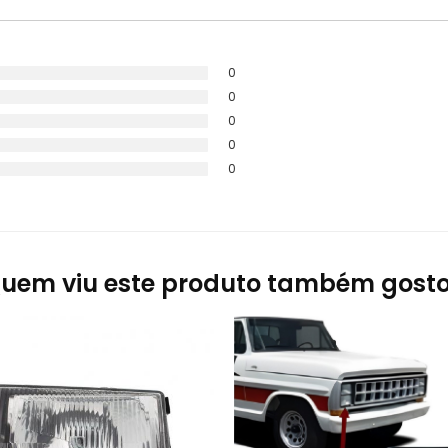
0
0
0
0
0
uem viu este produto também gost