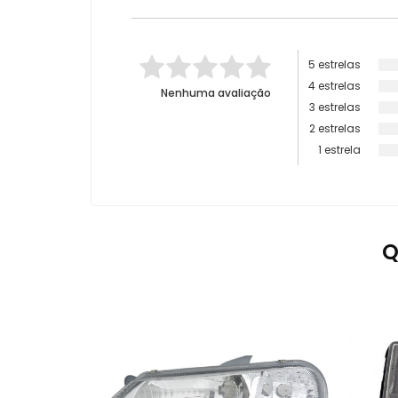
5 estrelas
4 estrelas
Nenhuma avaliação
3 estrelas
2 estrelas
1 estrela
Q