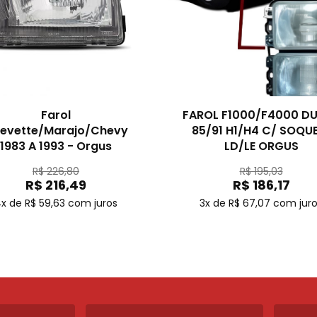
Farol
FAROL F1000/F4000 D
evette/Marajo/Chevy
85/91 H1/H4 C/ SOQU
1983 A 1993 - Orgus
LD/LE ORGUS
R$ 226,80
R$ 195,03
R$ 216,49
R$ 186,17
x de R$ 59,63
com juros
3x de R$ 67,07
com jur