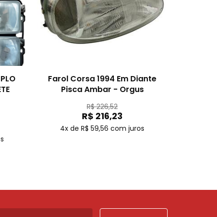
UPLO
Farol Corsa 1994 Em Diante
ETE
Pisca Ambar - Orgus
R$ 226,52
R$ 216,23
4x de R$ 59,56
com juros
os