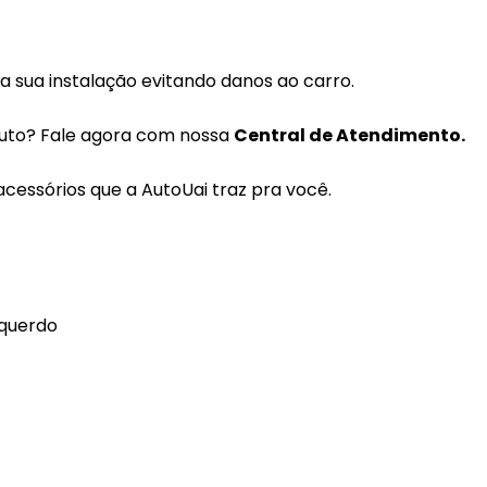
Coifas
Lentes Farol Principa
Coletor Interno
Lanterna Fitam
 sua instalação evitando danos ao carro.
Defletor Teto
Pestana Farol
duto? Fale agora com nossa
Central de Atendimento.
Descansa Braço
cessórios que a AutoUai traz pra você.
Engates
Emblema
Esguicho (Brucutu)
Estribo
squerdo
Faixa Esportiva
Fita LED
Frisos
Forro Porta