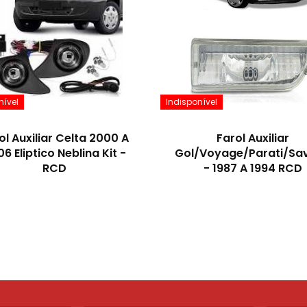
nível
Indisponível
ol Auxiliar Celta 2000 A
Farol Auxiliar
6 Eliptico Neblina Kit -
Gol/Voyage/Parati/Sav
RCD
- 1987 A 1994 RCD