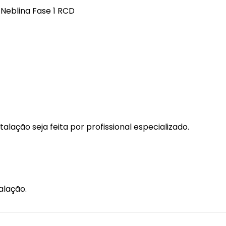
Longarina Teto
o Neblina Fase 1 RCD
Macaco
Mini Câmera
Módulo Vidro
Palheta Limpador
Pedaleiras
Porca Fixação
ação seja feita por profissional especializado.
alação.