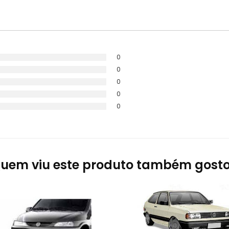
0
0
0
0
0
uem viu este produto também gost