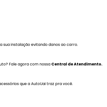
Coifas
Lentes Farol Principa
Coletor Interno
Lanterna Fitam
Defletor Teto
Pestana Farol
Descansa Braço
Engates
 sua instalação evitando danos ao carro.
Emblema
Esguicho (Brucutu)
duto? Fale agora com nossa
Central de Atendimento.
Estribo
Faixa Esportiva
cessórios que a AutoUai traz pra você.
Fita LED
Frisos
Forro Porta