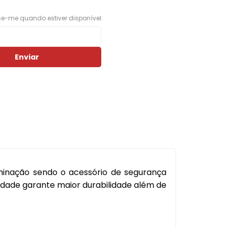
Porta Luvas
ise-me quando estiver disponível:
Ponta Estribo
c
Papelao
Enviar
Rodape
Acabamentos em Geral
Acessorios em Geral
Arruela
Borracha Parachoque
Borracha Porta
uminação sendo o acessório de segurança
Botao Freio Mao
dade garante maior durabilidade além de
Cabo Capo
Canaleta