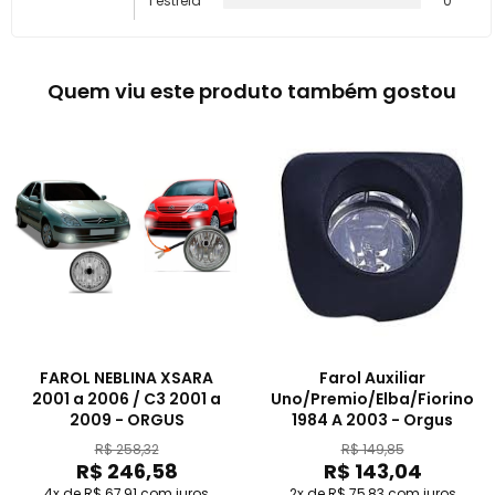
1 estrela
0
Quem viu este produto também gostou
FAROL NEBLINA XSARA
Farol Auxiliar
2001 a 2006 / C3 2001 a
Uno/Premio/Elba/Fiorino
2009 - ORGUS
1984 A 2003 - Orgus
R$ 258,32
R$ 149,85
R$ 246,58
R$ 143,04
4x de R$ 67,91
com juros
2x de R$ 75,83
com juros