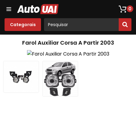
Loja De Peças De Fusca
Opala
Acessórios
Som
0
Categorais
Farol Auxiliar Corsa A Partir 2003