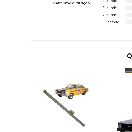
4 estrelas
Nenhuma avaliação
3 estrelas
2 estrelas
1 estrela
Q