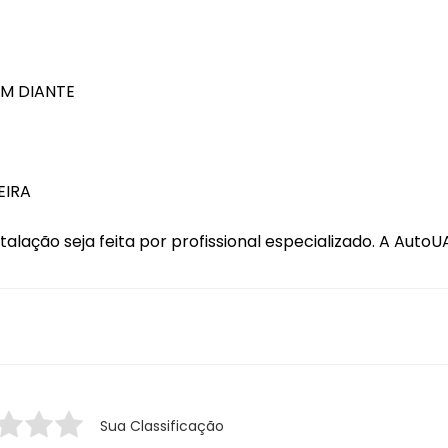
Gancho Caçamba
Garra Chupeta
EM DIANTE
Grade Vidro
Grades, Telas e Outros
GPS
EIRA
Kit Estribo
ção seja feita por profissional especializado. A AutoUAI
Kit Impulsão
Kit Santo Antônio
Kit Xenon
Lâmpada Alper
Lâmpada 12V
Sua Classificação