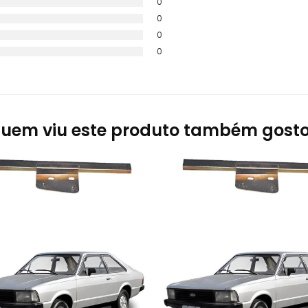
0
0
0
0
uem viu este produto também gost