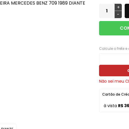
ros e
Máquinas de Vidro, Cilindros e
Cabos
Monitor LED M1
Lanternas AMG
+
Ferragens
-
Calha Chuva
Módulo Potência
Lanternas Artmold
Mecânica
Calotas
Revestimento
Lanternas Autoeletri
COM
Para-choque
Câmera de Ré
Som
Lanternas Autopoli
Retrovisores
Chave
Som Automotivo
Lanternas Cofran
Calcule o frete e
Sistema de Freio
Chave de Seta
Tela Teto 9"
Lanternas Godks
Carregador Bateria
Tweeter
Lanternas HT
Capa Alarme
Voltímetro VTR
Lanternas JVC
Não sei meu C
Capa Carro
Aero Duto
Lanternas LS
Cartão de Cré
Capa Plástica
Cabo
Lanternas Silo
à vista
R$ 3
Capa Telecomando
Corneta
Lanternas RN
Capota Marítima
Lentes Farol Auxiliar