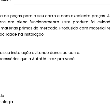
 DIANTE
Coifas
Lentes Farol Principa
Coletor Interno
Lanterna Fitam
 de peças para o seu carro e com excelente preços. A
ens em pleno funcionamento. Este produto foi cuida
Defletor Teto
Pestana Farol
matérias primas do mercado. Produzido com material re
cilidade na instalação.
Descansa Braço
Engates
 sua instalação evitando danos ao carro.
Emblema
cessórios que a AutoUAI traz pra você.
Esguicho (Brucutu)
Estribo
Faixa Esportiva
Fita LED
ade
Frisos
nologia
Forro Porta