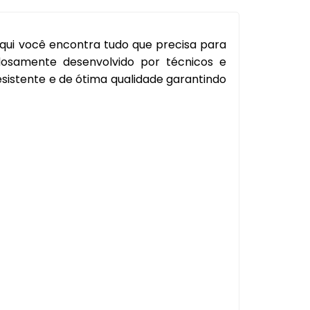
l
Capa Pedal
Cobertura Banco
qui você encontra tudo que precisa para
dosamente desenvolvido por técnicos e
Console
sistente e de ótima qualidade garantindo
Contra Frente
Manopla Freio Mao
Parafusos
Pingadeira
Polaina
Porta Objeto
Tampa