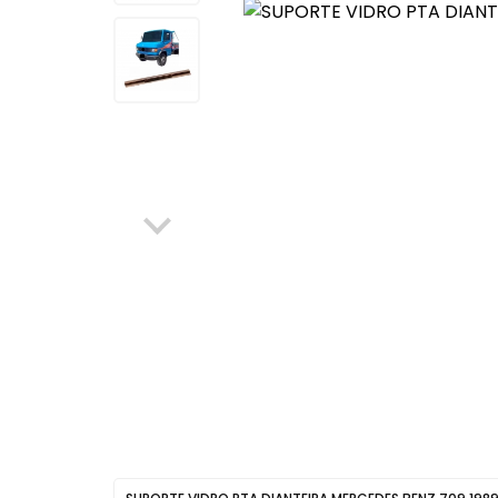
Elétrica
Máquinas de Vidro, Cilind
Ferragens
Para-choque
Mecânica
Retrovisores
Para-choque
Latarias
Retrovisores
Itens Segurança
Sistema de Freio
Fechaduras, Máquinas de
Vidro, Cilindros e Ferragens
Aditivo, Óleo e Outros
Filtro Tanque
Sistema de Freio
Escapamentos
Protetor Paralama