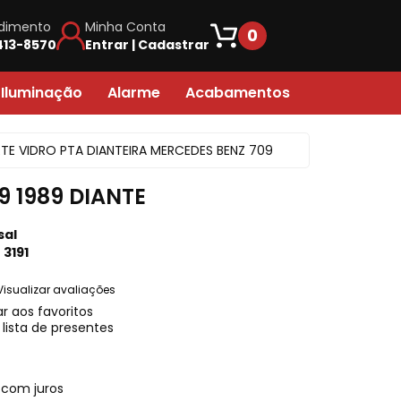
dimento
Minha Conta
0
413-8570
Entrar | Cadastrar
por telefone:
 Iluminação
Alarme
Acabamentos
 3413-8570
Acabamento de Farol
Controle
TE VIDRO PTA DIANTEIRA MERCEDES BENZ 709
s no WhatsApp:
Acabamento em Geral
 98863-6627
9 1989 DIANTE
Acabamento de Painel
uma mensagem:
sal
Acabamento de Banco
tendimento@autouai.com.br
:
3191
Caixa Ventilacao
Visualizar avaliações
 de atendimento:
r aos favoritos
Fita Dupla Face
g a sex das 10h às 18h
 lista de presentes
Forracao
Forro Lateral
com juros