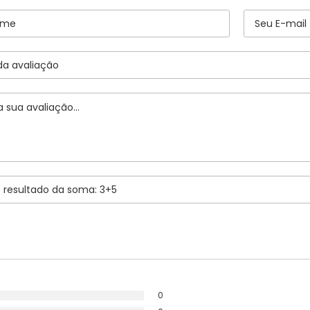
Longarina Teto
Macaco
Mini Câmera
Módulo Vidro
Palheta Limpador
Pedaleiras
Porca Fixação
0