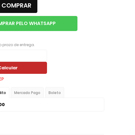
COMPRAR
Porta Luvas
Ponta Estribo
PRAR PELO WHATSAPP
c
Papelao
Rodape
 o prazo de entrega.
Acabamentos em Geral
Acessorios em Geral
Calcular
Arruela
EP
Borracha Parachoque
dito
Mercado Pago
Boleto
Borracha Porta
,00
Botao Freio Mao
Cabo Capo
Canaleta