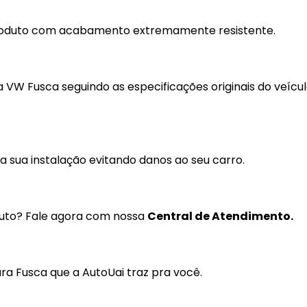
Coifas
Lentes Farol Principa
produto com acabamento extremamente resistente.
Coletor Interno
Lanterna Fitam
Defletor Teto
Pestana Farol
 VW Fusca seguindo as especificações originais do veícul
Descansa Braço
Engates
Emblema
 sua instalação evitando danos ao seu carro.
Esguicho (Brucutu)
Estribo
duto? Fale agora com nossa
Central de Atendimento.
Faixa Esportiva
Fita LED
ra Fusca que a AutoUai traz pra você.
Frisos
Forro Porta