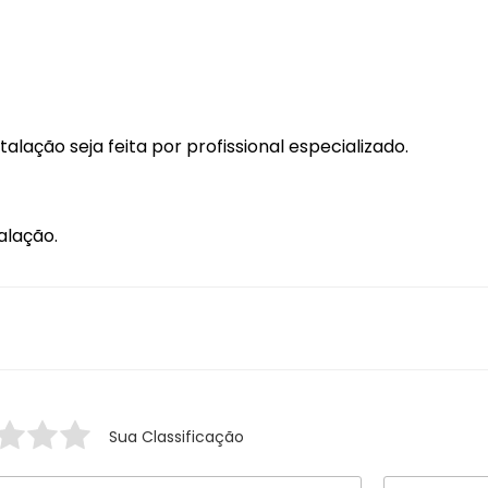
Longarina Teto
Macaco
Mini Câmera
Módulo Vidro
ação seja feita por profissional especializado.
Palheta Limpador
Pedaleiras
alação.
Porca Fixação
Sua Classificação