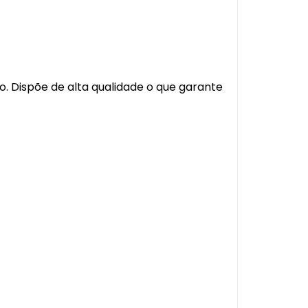
l
Capa Pedal
Cobertura Banco
Console
o. Dispõe de alta qualidade o que garante
Contra Frente
Manopla Freio Mao
Parafusos
Pingadeira
Polaina
Porta Objeto
Tampa