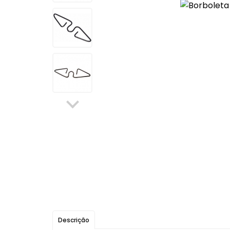
Elétrica
Máquinas de Vidro, Cilind
Ferragens
Para-choque
Mecânica
Retrovisores
Para-choque
Latarias
Retrovisores
Itens Segurança
Sistema de Freio
Fechaduras, Máquinas de
Vidro, Cilindros e Ferragens
Aditivo, Óleo e Outros
Filtro Tanque
Sistema de Freio
Escapamentos
Protetor Paralama
Descrição