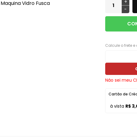
+
ros e
Máquinas de Vidro, Cilindros e
Cabos
Monitor LED M1
Lanternas AMG
-
Ferragens
Calha Chuva
Módulo Potência
Lanternas Artmold
Mecânica
COM
Calotas
Revestimento
Lanternas Autoeletri
Para-choque
Câmera de Ré
Som
Lanternas Autopoli
Retrovisores
Calcule o frete e
Chave
Som Automotivo
Lanternas Cofran
Sistema de Freio
Chave de Seta
Tela Teto 9"
Lanternas Godks
Carregador Bateria
Tweeter
Lanternas HT
Não sei meu C
Capa Alarme
Voltímetro VTR
Lanternas JVC
Cartão de Cré
Capa Carro
Aero Duto
Lanternas LS
à vista
R$ 3
Capa Plástica
Cabo
Lanternas Silo
Capa Telecomando
Corneta
Lanternas RN
Capota Marítima
Lentes Farol Auxiliar