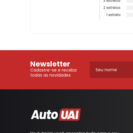
3 estrelas
2 estrelas
1 estrela
Newsletter
Cadastre-se e receba
todas as novidades