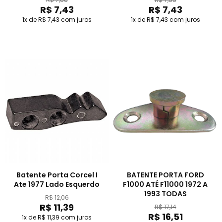
R$ 7,43
R$ 7,43
1x de R$ 7,43
com juros
1x de R$ 7,43
com juros
Batente Porta Corcel I
BATENTE PORTA FORD
Ate 1977 Lado Esquerdo
F1000 ATÉ F11000 1972 A
1993 TODAS
R$ 12,06
R$ 11,39
R$ 17,14
R$ 16,51
1x de R$ 11,39
com juros