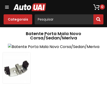
Loja De Peças De Fusca
Opala
Acessórios
Som
0
Categorais
Batente Porta Mala Novo
Corsa/Sedan/Meriva