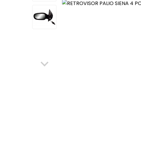
Elétrica
Máquinas de Vidro, Cilind
Ferragens
Para-choque
Mecânica
Retrovisores
Para-choque
Latarias
Retrovisores
Itens Segurança
Sistema de Freio
Fechaduras, Máquinas de
Vidro, Cilindros e Ferragens
Aditivo, Óleo e Outros
Filtro Tanque
Sistema de Freio
Escapamentos
Protetor Paralama