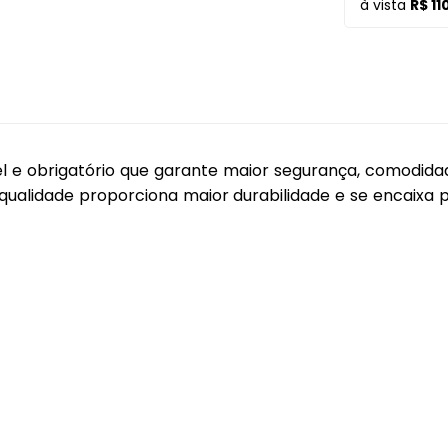
à vista
R$ 11
Coifas
Lentes Farol Principa
Coletor Interno
Lanterna Fitam
Defletor Teto
Pestana Farol
Descansa Braço
el e obrigatório que garante maior segurança, comodid
Engates
a qualidade proporciona maior durabilidade e se encaixa
Emblema
Esguicho (Brucutu)
Estribo
Faixa Esportiva
Fita LED
Frisos
Forro Porta