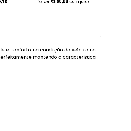
0,70
2x de
R$ 58,68
com juros
l
Capa Pedal
Cobertura Banco
Console
Contra Frente
ade e conforto na condução do veículo no
Manopla Freio Mao
 perfeitamente mantendo a caracteristica
Parafusos
Pingadeira
Polaina
Porta Objeto
Tampa