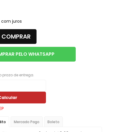
Porta Luvas
Ponta Estribo
com juros
c
Papelao
COMPRAR
Rodape
Acabamentos em Geral
PRAR PELO WHATSAPP
Acessorios em Geral
Arruela
 o prazo de entrega.
Borracha Parachoque
Borracha Porta
Calcular
Botao Freio Mao
EP
Cabo Capo
dito
Mercado Pago
Boleto
Canaleta