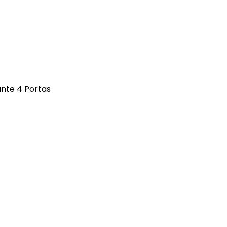
Gancho Caçamba
Garra Chupeta
Grade Vidro
Grades, Telas e Outros
iante 4 Portas
GPS
Kit Estribo
Kit Impulsão
Kit Santo Antônio
Kit Xenon
Lâmpada Alper
Lâmpada 12V