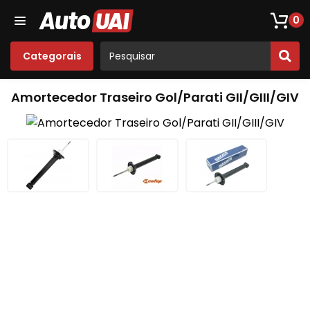
Loja De Peças De Fusca
Opala
Acessórios
Som
0
Categorais
Amortecedor Traseiro Gol/Parati GII/GIII/GIV