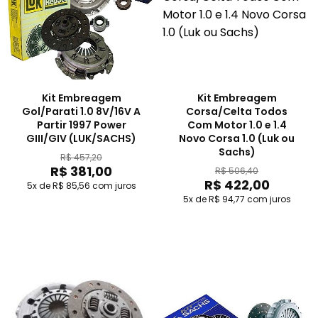
Kit Embreagem
Kit Embreagem
Gol/Parati 1.0 8V/16V A
Corsa/Celta Todos
Partir 1997 Power
Com Motor 1.0 e 1.4
GIII/GIV (LUK/SACHS)
Novo Corsa 1.0 (Luk ou
Sachs)
R$ 457,20
R$ 381,00
R$ 506,40
R$ 422,00
5x de R$ 85,56
com juros
5x de R$ 94,77
com juros