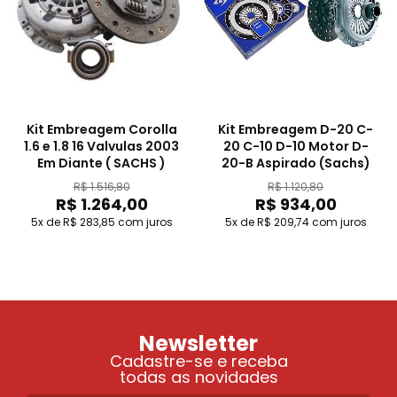
Kit Embreagem Corolla
Kit Embreagem D-20 C-
1.6 e 1.8 16 Valvulas 2003
20 C-10 D-10 Motor D-
Em Diante ( SACHS )
20-B Aspirado (Sachs)
R$ 1.516,80
R$ 1.120,80
R$ 1.264,00
R$ 934,00
5x de R$ 283,85
com juros
5x de R$ 209,74
com juros
Newsletter
Cadastre-se e receba
todas as novidades