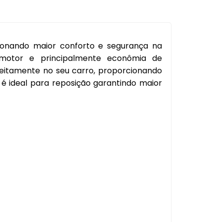
l
Capa Pedal
Cobertura Banco
onando maior conforto e segurança na
Console
motor e principalmente econômia de
Contra Frente
feitamente no seu carro, proporcionando
é ideal para reposição garantindo maior
Manopla Freio Mao
Parafusos
Pingadeira
Polaina
Porta Objeto
Tampa