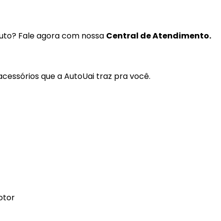
Gancho Caçamba
Garra Chupeta
duto? Fale agora com nossa
Central de Atendimento.
Grade Vidro
Grades, Telas e Outros
cessórios que a AutoUai traz pra você.
GPS
Kit Estribo
Kit Impulsão
Kit Santo Antônio
Kit Xenon
Lâmpada Alper
otor
Lâmpada 12V