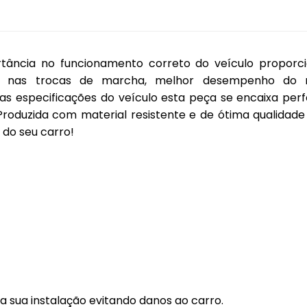
Coifas
Lentes Farol Principa
Coletor Interno
Lanterna Fitam
ância no funcionamento correto do veículo proporci
Defletor Teto
Pestana Farol
cia nas trocas de marcha, melhor desempenho do 
Descansa Braço
s especificações do veículo esta peça se encaixa per
roduzida com material resistente e de ótima qualidade 
Engates
 do seu carro!
Emblema
Esguicho (Brucutu)
Estribo
Faixa Esportiva
Fita LED
Frisos
 sua instalação evitando danos ao carro.
Forro Porta