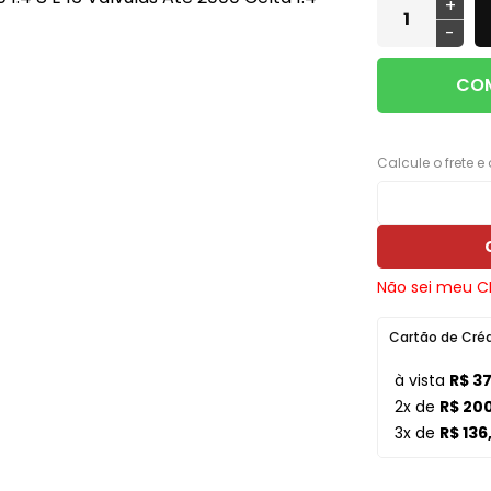
+
ros e
Máquinas de Vidro, Cilindros e
Cabos
Monitor LED M1
Lanternas AMG
-
Ferragens
Calha Chuva
Módulo Potência
Lanternas Artmold
Mecânica
COM
Calotas
Revestimento
Lanternas Autoeletri
Para-choque
Câmera de Ré
Som
Lanternas Autopoli
Retrovisores
Calcule o frete e
Chave
Som Automotivo
Lanternas Cofran
Sistema de Freio
Chave de Seta
Tela Teto 9"
Lanternas Godks
Carregador Bateria
Tweeter
Lanternas HT
Não sei meu C
Capa Alarme
Voltímetro VTR
Lanternas JVC
Cartão de Cré
Capa Carro
Aero Duto
Lanternas LS
à vista
R$ 3
Capa Plástica
Cabo
Lanternas Silo
2x de
R$ 20
3x de
R$ 136
Capa Telecomando
Corneta
Lanternas RN
Capota Marítima
Lentes Farol Auxiliar