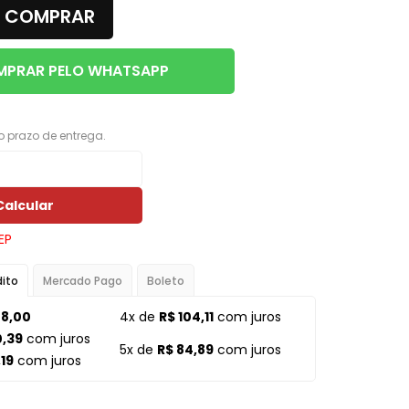
COMPRAR
Porta Luvas
Ponta Estribo
PRAR PELO WHATSAPP
c
Papelao
Rodape
 o prazo de entrega.
Acabamentos em Geral
Acessorios em Geral
Calcular
Arruela
EP
Borracha Parachoque
dito
Mercado Pago
Boleto
Borracha Porta
78,00
4x de
R$ 104,11
com juros
Botao Freio Mao
0,39
com juros
5x de
R$ 84,89
com juros
,19
com juros
Cabo Capo
Canaleta