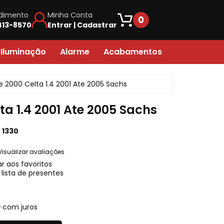
dimento
Minha Conta
0
413-8570
Entrar | Cadastrar
por telefone:
 Iluminação
Alarme
Acabamentos
 3413-8570
Acabamento de Farol
Controle
te 2000 Celta 1.4 2001 Ate 2005 Sachs
s no WhatsApp:
Acabamento em Geral
 98863-6627
ta 1.4 2001 Ate 2005 Sachs
Acabamento de Painel
uma mensagem:
:
1330
Acabamento de Banco
tendimento@autouai.com.br
Visualizar avaliações
Caixa Ventilacao
r aos favoritos
 de atendimento:
 lista de presentes
Fita Dupla Face
g a sex das 10h às 18h
Forracao
9
com juros
Forro Lateral