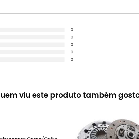
0
0
0
0
0
uem viu este produto também gost