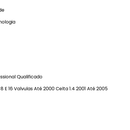
Longarina Teto
de
Macaco
nologia
Mini Câmera
Módulo Vidro
Palheta Limpador
Pedaleiras
Porca Fixação
ssional Qualificado
 8 E 16 Valvulas Até 2000 Celta 1.4 2001 Até 2005