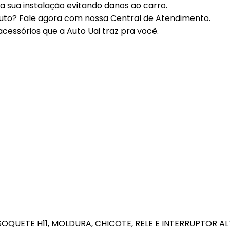
 sua instalação evitando danos ao carro.
Coifas
Lentes Farol Principa
uto? Fale agora com nossa Central de Atendimento.
cessórios que a Auto Uai traz pra você.
Coletor Interno
Lanterna Fitam
Defletor Teto
Pestana Farol
Descansa Braço
Engates
Emblema
Esguicho (Brucutu)
Estribo
Faixa Esportiva
Fita LED
Frisos
M SOQUETE H11, MOLDURA, CHICOTE, RELE E INTERRUPTOR A
Forro Porta