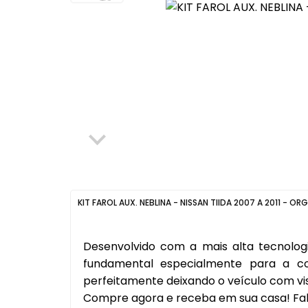
Elétrica
Máquinas de Vidro, Cilind
Ferragens
Para-choque
Mecânica
Retrovisores
Para-choque
Latarias
Retrovisores
Itens Segurança
Sistema de Freio
Fechaduras, Máquinas de
Vidro, Cilindros e Ferragens
Aditivo, Óleo e Outros
KIT FAROL AUX. NEBLINA - NISSAN TIIDA 2007 A 2011 - OR
Filtro Tanque
Sistema de Freio
Desenvolvido com a mais alta tecnolog
Escapamentos
fundamental especialmente para a co
perfeitamente deixando o veículo com vi
Protetor Paralama
Compre agora e receba em sua casa! Fab