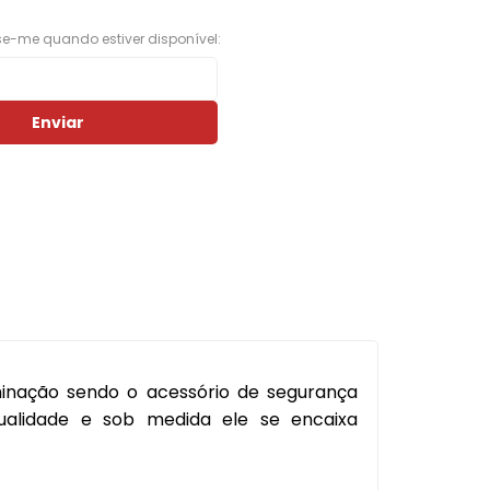
Porta Luvas
ise-me quando estiver disponível:
Ponta Estribo
c
Papelao
Enviar
Rodape
Acabamentos em Geral
Acessorios em Geral
Arruela
Borracha Parachoque
Borracha Porta
minação sendo o acessório de segurança
Botao Freio Mao
ualidade e sob medida ele se encaixa
Cabo Capo
Canaleta