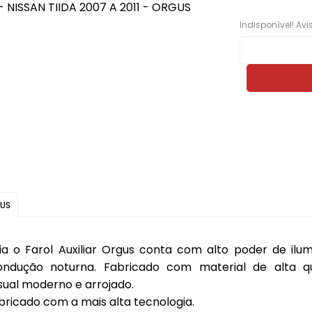
ros e
Máquinas de Vidro, Cilindros e
Cabos
Monitor LED M1
Lanternas AMG
Ferragens
Indisponível! Av
Calha Chuva
Módulo Potência
Lanternas Artmold
Mecânica
Calotas
Revestimento
Lanternas Autoeletri
Para-choque
Câmera de Ré
Som
Lanternas Autopoli
Retrovisores
Chave
Som Automotivo
Lanternas Cofran
Sistema de Freio
Chave de Seta
Tela Teto 9"
Lanternas Godks
Carregador Bateria
Tweeter
Lanternas HT
Capa Alarme
Voltímetro VTR
Lanternas JVC
GUS
Capa Carro
Aero Duto
Lanternas LS
ia o Farol Auxiliar Orgus conta com alto poder de ilu
Capa Plástica
Cabo
Lanternas Silo
ndução noturna. Fabricado com material de alta q
Capa Telecomando
Corneta
Lanternas RN
sual moderno e arrojado.
ricado com a mais alta tecnologia.
Capota Marítima
Lentes Farol Auxiliar