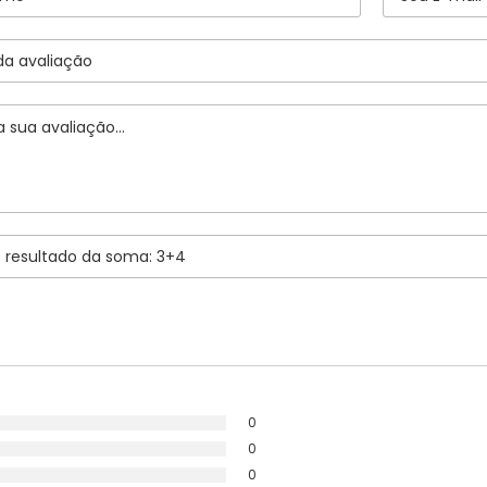
Longarina Teto
Macaco
Mini Câmera
Módulo Vidro
Palheta Limpador
Pedaleiras
Porca Fixação
0
0
0