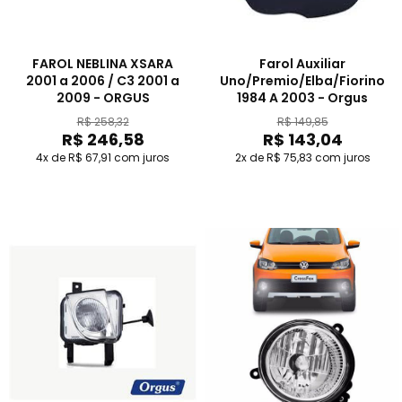
FAROL NEBLINA XSARA
Farol Auxiliar
2001 a 2006 / C3 2001 a
Uno/Premio/Elba/Fiorino
2009 - ORGUS
1984 A 2003 - Orgus
R$ 258,32
R$ 149,85
R$ 246,58
R$ 143,04
4x de R$ 67,91
com juros
2x de R$ 75,83
com juros