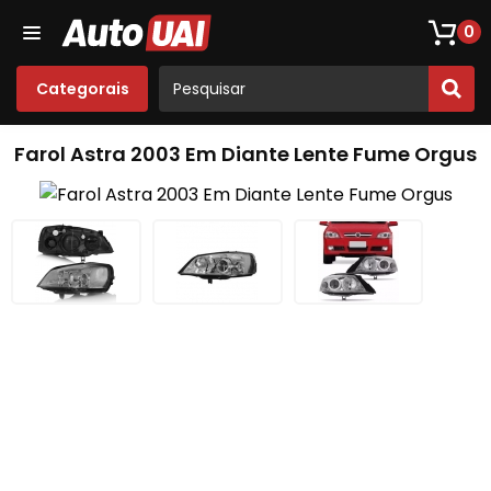
Loja De Peças De Fusca
Opala
Acessórios
Som
0
Categorais
Farol Astra 2003 Em Diante Lente Fume Orgus