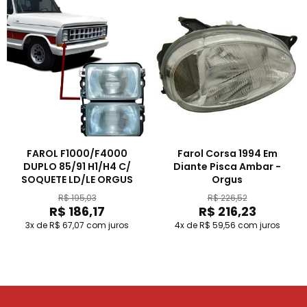
FAROL F1000/F4000
Farol Corsa 1994 Em
DUPLO 85/91 H1/H4 C/
Diante Pisca Ambar -
SOQUETE LD/LE ORGUS
Orgus
R$ 195,03
R$ 226,52
R$ 186,17
R$ 216,23
3x de R$ 67,07
com juros
4x de R$ 59,56
com juros