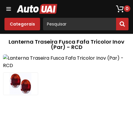
Loja De Peças De Fusca
Opala
Acessórios
Som
0
Categorais
Lanterna Traseira Fusca Fafa Tricolor Inov
(Par) - RCD