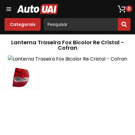
Loja De Peças De Fusca
Opala
Acessórios
Som
0
Categorais
Lanterna Traseira Fox Bicolor Re Cristal -
Cofran