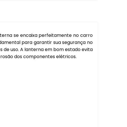
l
Capa Pedal
Cobertura Banco
Console
nterna se encaixa perfeitamente no carro
Contra Frente
undamental para garantir sua segurança no
s de uso. A lanterna em bom estado evita
Manopla Freio Mao
rrosão dos componentes elétricos.
Parafusos
Pingadeira
Polaina
Porta Objeto
Tampa