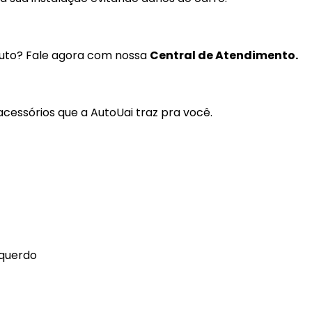
Gancho Caçamba
Garra Chupeta
duto? Fale agora com nossa
Central de Atendimento.
Grade Vidro
Grades, Telas e Outros
cessórios que a AutoUai traz pra você.
GPS
Kit Estribo
Kit Impulsão
Kit Santo Antônio
Kit Xenon
squerdo
Lâmpada Alper
Lâmpada 12V