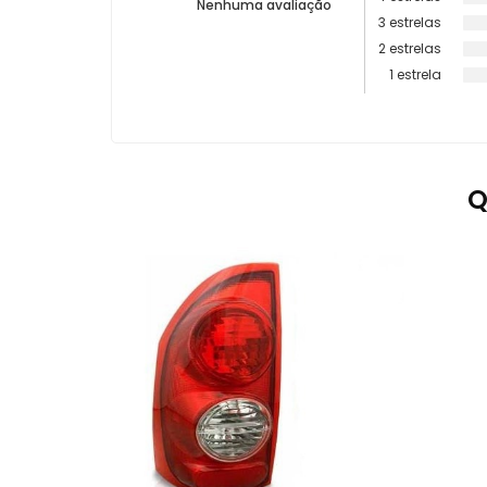
Nenhuma avaliação
3 estrelas
2 estrelas
1 estrela
Q