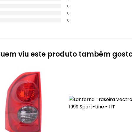
0
0
0
uem viu este produto também gost