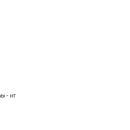
Longarina Teto
Macaco
Mini Câmera
Módulo Vidro
Palheta Limpador
Pedaleiras
Porca Fixação
bi - HT