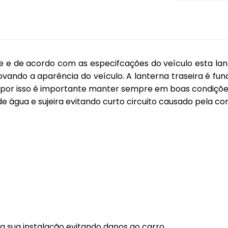
Coifas
Lentes Farol Principa
Coletor Interno
Lanterna Fitam
Defletor Teto
Pestana Farol
e e de acordo com as especifcações do veículo esta la
Descansa Braço
ovando a aparência do veículo. A lanterna traseira é f
o, por isso é importante manter sempre em boas condiçõe
Engates
 água e sujeira evitando curto circuito causado pela co
Emblema
Esguicho (Brucutu)
Estribo
Faixa Esportiva
Fita LED
Frisos
Forro Porta
 sua instalação evitando danos ao carro.