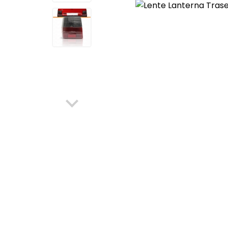
Elétrica
Máquinas de Vidro, Cilind
Ferragens
Para-choque
Mecânica
Retrovisores
Para-choque
Latarias
Retrovisores
Itens Segurança
Sistema de Freio
Fechaduras, Máquinas de
Vidro, Cilindros e Ferragens
Aditivo, Óleo e Outros
Filtro Tanque
Sistema de Freio
Escapamentos
Protetor Paralama